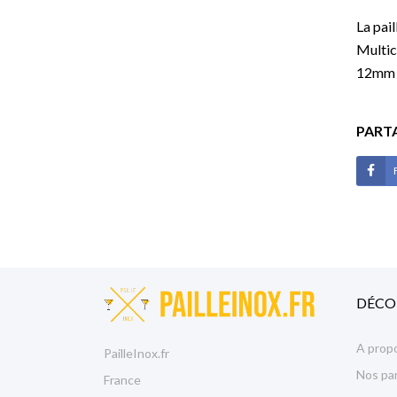
La pai
Multic
12mm p
PART
DÉCO
A prop
PailleInox.fr
Nos pa
France