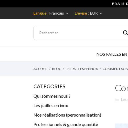
FRAIS 
Langue :
Français
Devise :
EUR
keyboard_arrow_down
keyboard_arrow_down
NOS PAILLES EN
ACCUEIL
BLOG
LES PAILLES EN INOX
COMMENT SONT 
Com
CATEGORIES
Qui sommes nous ?
Les 
list
Les pailles en inox
Nos réalisations (personnalisation)
Professionnels & grande quantité