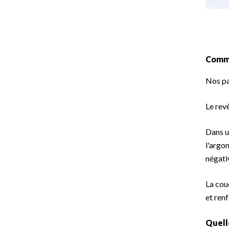
Comme
Nos pa
Le rev
Dans u
l'argo
négati
La cou
et ren
Quell