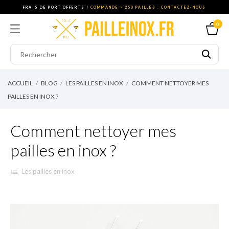
FRAIS DE PORT OFFERTS !
COMMANDE > 250 PAILLES : CONTACTEZ-NOUS
0
ACCUEIL
BLOG
LES PAILLES EN INOX
COMMENT NETTOYER MES
PAILLES EN INOX ?
Comment nettoyer mes
pailles en inox ?
Les pailles en inox
list