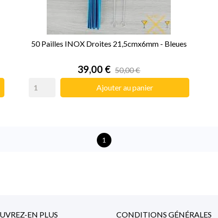
50 Pailles INOX Droites 21,5cmx6mm - Bleues
Prix
39,00 €
50,00 €
Ajouter au panier
1
UVREZ-EN PLUS
CONDITIONS GÉNÉRALES