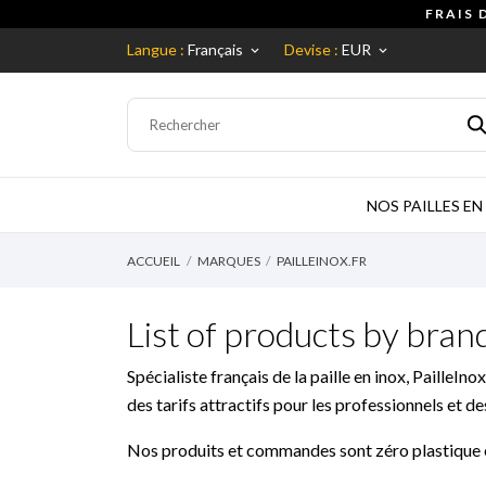
FRAIS 
Langue :
Français
Devise :
EUR
keyboard_arrow_down
keyboard_arrow_down
NOS PAILLES EN
ACCUEIL
MARQUES
PAILLEINOX.FR
List of products by brand
Spécialiste français de la paille en inox, Paille
des tarifs attractifs pour les professionnels et de
Nos produits et commandes sont zéro plastique 