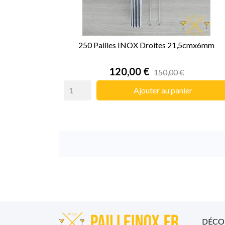
250 Pailles INOX Droites 21,5cmx6mm
Prix
120,00 €
150,00 €
Ajouter au panier
DÉCO