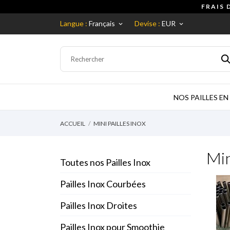
FRAIS 
Langue :
Français
Devise :
EUR
keyboard_arrow_down
keyboard_arrow_down
NOS PAILLES EN
ACCUEIL
MINI PAILLES INOX
Min
Toutes nos Pailles Inox
Pailles Inox Courbées
Pailles Inox Droites
Pailles Inox pour Smoothie