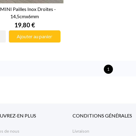
MINI Pailles Inox Droites -
14,5cmx6mm
Prix
19,80 €
Ajouter au panier
1
UVREZ-EN PLUS
CONDITIONS GÉNÉRALES
os de nous
Livraison